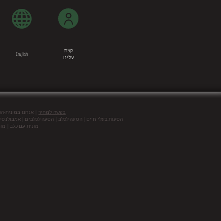
קצת
English
עלינו
|
בקשה למחיר
אנחנו במונית-ה
הסעות בעלי חיים | הסעה לכלב | הסעה לכלבים | אמבולנס ל
מונית עם כלב | מונ