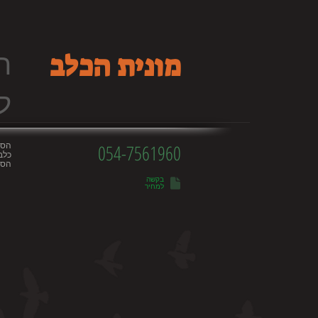
ה
מונית הכלב
ל
הסע
054-7561960
כלב
הסע
בקשה
למחיר