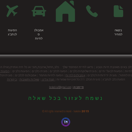
בקשה
אמבולנ
הסעות
למחיר
ס
לנתב"ג
לחיות
|
כלב באים מאהבת חיות וטבע
נדאג לחיית המחמד שלך כלב,חתול,ארנבת,תוכי או כל חיה אחרת,כאילו הי
חיות | הסעות לבעלי חיים | מונית שלוקחת כלבים | הסעה לכלבים | מונית כלבים | הסעות כלבים |
הסעות ל
ית לחתול |
מונית ידידותית לכלבים |
אמבולנס לחיות
| הסעה לחיות מחמד | אמבולנס לכלבים | מונית הכלב
הסעת כלב לנתב"ג | מונית הכלב 2015 כל הזכויות שמורות |
קצת עלינו
|
שאלות ותשובות
|
ביקורות
פייסבוק
|
brokoliralf@gmail.com
נשמח לעזור בכל שאלה
© All rights reserved to monit - hakelev
2015