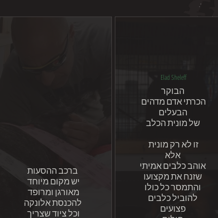
Elad Sheleff
הבוקר
הכרתי אדם מדהים
הבעלים
של מונית הכלב
זו לא רק מונית
אלא
אוהב כלבים אמיתי
ברכב ההסעות
שזנח את מקצועו
יש מקום מיוחד
והתמסר כל כולו
מאורגן ומרופד
להוביל כלבים
להכנסת אלונקה
פצועים
וכל ציוד שצריך