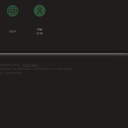
קצת
English
עלינו
|
בקשה למחיר
אנחנו במונית-ה
הסעות בעלי חיים | הסעה לכלב | הסעה לכלבים | אמבולנס ל
מונית עם כלב | מונ