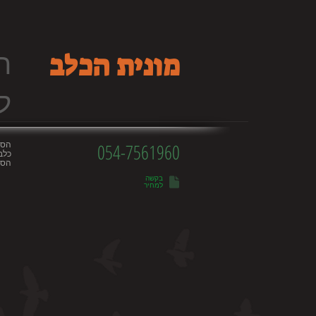
ה
מונית הכלב
ל
הסע
054-7561960
כלב
הסע
בקשה
למחיר