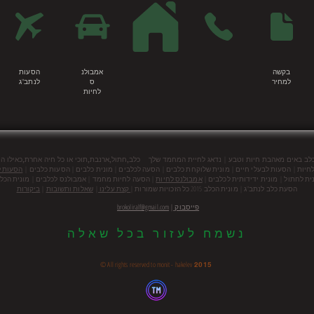
בקשה
אמבולנ
הסעות
למחיר
ס
לנתב"ג
לחיות
|
כלב באים מאהבת חיות וטבע
נדאג לחיית המחמד שלך כלב,חתול,ארנבת,תוכי או כל חיה אחרת,כאילו הי
חיות | הסעות לבעלי חיים | מונית שלוקחת כלבים | הסעה לכלבים | מונית כלבים | הסעות כלבים |
הסעות ל
ית לחתול |
מונית ידידותית לכלבים |
אמבולנס לחיות
| הסעה לחיות מחמד | אמבולנס לכלבים | מונית הכלב
הסעת כלב לנתב"ג | מונית הכלב 2015 כל הזכויות שמורות |
קצת עלינו
|
שאלות ותשובות
|
ביקורות
פייסבוק
|
brokoliralf@gmail.com
נשמח לעזור בכל שאלה
© All rights reserved to monit - hakelev
2015